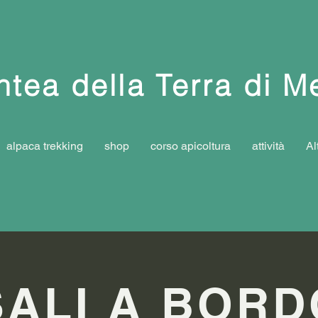
tea della Terra di M
alpaca trekking
shop
corso apicoltura
attività
Al
SALI A BORD