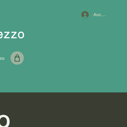
Accedi
ezzo
tro
O